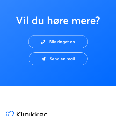
Vil du høre mere?
Bliv ringet op
Send en mail